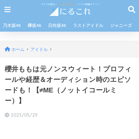
乃木坂46
欅坂46
日向坂46
ラストアイドル
ジャニーズ
ホーム
アイドル
櫻井ももは元ノンスウィート！プロフィ
ールや経歴＆オーディション時のエピソ
ードも！【≠ME（ノットイコールミ
ー）】
2023/05/29