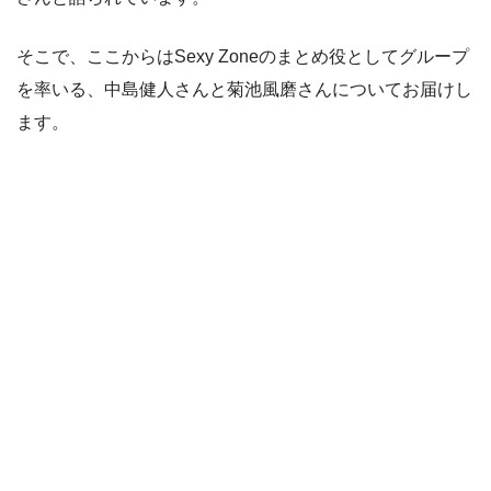
そこで、ここからはSexy Zoneのまとめ役としてグループ
を率いる、中島健人さんと菊池風磨さんについてお届けし
ます。