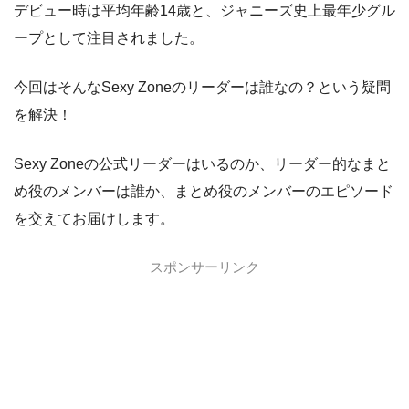
デビュー時は平均年齢14歳と、ジャニーズ史上最年少グル
ープとして注目されました。
今回はそんなSexy Zoneのリーダーは誰なの？という疑問
を解決！
Sexy Zoneの公式リーダーはいるのか、リーダー的なまと
め役のメンバーは誰か、まとめ役のメンバーのエピソード
を交えてお届けします。
スポンサーリンク