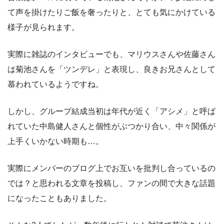
て声を掛けたりご飯を奢ったりと、とても気にかけている
様子が見られます。
実際に雑誌のインタビューでも、マリウスさんや佐藤さん
は菊池さんを「ツンデレ」と表現し、良きお兄さんとして
慕われているようですね。
しかし、グループ結成当初は年代が近く「アシメ」と呼ば
れていた中島健人さんと個性がぶつかり合い、中々関係が
上手くいかない時期も…。
実際にメンバーのブログ上でお互いを批判し合っているの
では？と思われる文章を投稿し、ファンの間で大きな話題
になったこともありました。