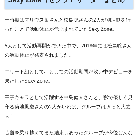
一時期はマリウス葉さんと松島聡さんの2人が別活動を行
ったことで活動休止が危ぶまれていたSexy Zone。
5人として活動再開ができた中で、2018年には松島聡さん
の活動休止が発表されました。
エリート組としてJr.としての活動期間が浅い中デビューを
果たしたSexy Zone。
王子キャラとして活躍する中島健人さんと、影で優しく見
守る菊池風磨さんの2人がいれば、グループはきっと大丈
夫！
苦難を乗り越えてまた結束しあったグループが今後どんな