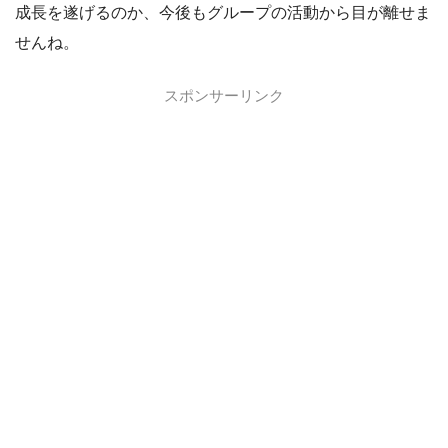
成長を遂げるのか、今後もグループの活動から目が離せま
せんね。
スポンサーリンク