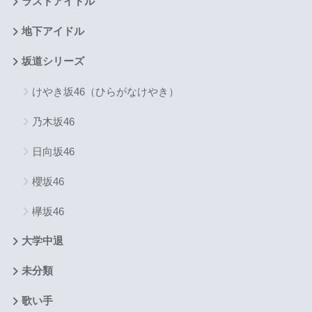
ラストアイドル
地下アイドル
坂道シリーズ
けやき坂46（ひらがなけやき）
乃木坂46
日向坂46
櫻坂46
欅坂46
大学中退
未分類
歌い手