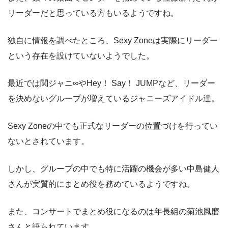
リーダーだと思っている方もいるようですね。
独自に情報を調べたところ、Sexy Zoneは実際にリーダー
という存在を設けていないようでした。
最近では関ジャニ∞やHey！ Say！ JUMPなど、リーダー
を決めないグループが増えているジャニーズアイドル達。
Sexy Zoneの中でも正式なリーダーの位置づけを行ってい
ないとされています。
しかし、グループの中でも特に活躍の機会が多い中島健人
さんが実質的にまとめ役を務めているようですね。
また、コンサートでまとめ役になるのは年長組の菊池風磨
さんと語られています。