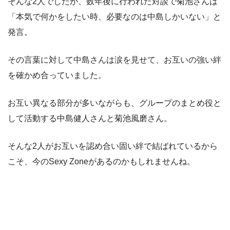
そんな2人でしたが、数年後に行われた対談で菊池さんは
「本気で何かをしたい時、必要なのは中島しかいない」と
発言。
その言葉に対して中島さんは涙を見せて、お互いの強い絆
を確かめ合っていました。
お互い異なる部分が多いながらも、グループのまとめ役と
して活動する中島健人さんと菊池風磨さん。
そんな2人がお互いを認め合い固い絆で結ばれているから
こそ、今のSexy Zoneがあるのかもしれませんね。