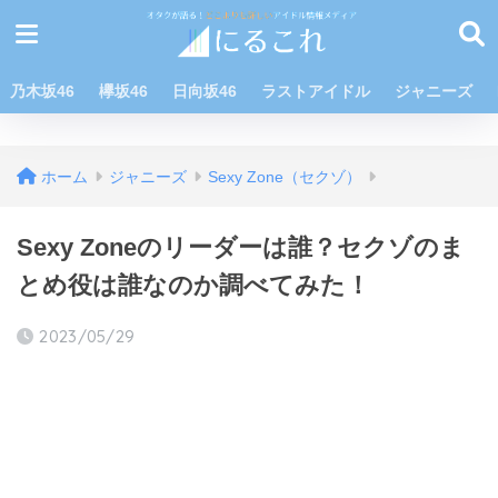
乃木坂46
欅坂46
日向坂46
ラストアイドル
ジャニーズ
ホーム
ジャニーズ
Sexy Zone（セクゾ）
Sexy Zoneのリーダーは誰？セクゾのま
とめ役は誰なのか調べてみた！
2023/05/29