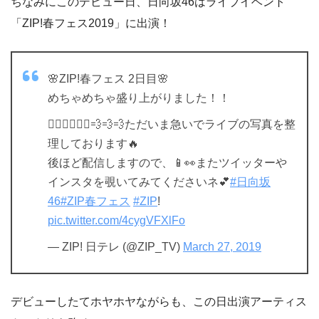
ちなみにこのデビュー日、日向坂46はライブイベント
「ZIP!春フェス2019」に出演！
🌸ZIP!春フェス 2日目🌸
めちゃめちゃ盛り上がりました！！
🏃🏻‍♂️🏃🏻‍♀️💨💨💨ただいま急いでライブの写真を整
理しております🔥
後ほど配信しますので、📱👀またツイッターや
インスタを覗いてみてくださいネ💕
#日向坂
46
#ZIP春フェス
#ZIP
!
pic.twitter.com/4cygVFXlFo
— ZIP! 日テレ (@ZIP_TV)
March 27, 2019
デビューしたてホヤホヤながらも、この日出演アーティス