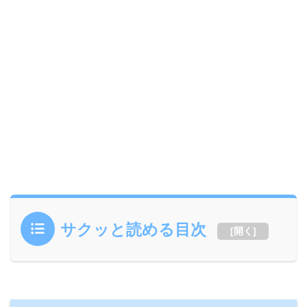
サクッと読める目次
[
開く
]