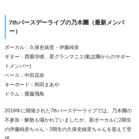
7thバースデーライブの乃木團（最新メンバ
ー）
ボーカル：久保史緒里・伊藤純奈
ギター：西園寺瞳、星グランマニエ(氣志團からのサポー
トメンバー)
ベース：中田花奈
キーボード：和田まあや
ドラム：齋藤飛鳥
2019年に開催された7thバースデーライブでは、乃木團の
不参加・解散も囁かれていましたが、新ボーカルに2期生
の伊藤純奈ちゃん・3期生の久保史緒里ちゃんを迎えて登
場。