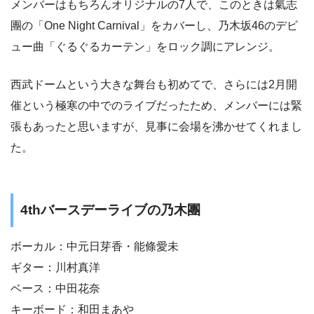
メンバーはもちろんオリジナルの7人で、このときは氣志
團の「One Night Carnival」をカバーし、乃木坂46のデビ
ュー曲「ぐるぐるカーテン」をロック調にアレンジ。
西武ドームという大きな舞台も初めてで、さらには2月開
催という極寒の中でのライブだったため、メンバーには緊
張もあったと思いますが、見事に会場を沸かせてくれまし
た。
4thバースデーライブの乃木團
ボーカル：中元日芽香・能條愛未
ギター：川村真洋
ベース：中田花奈
キーボード：和田まあや