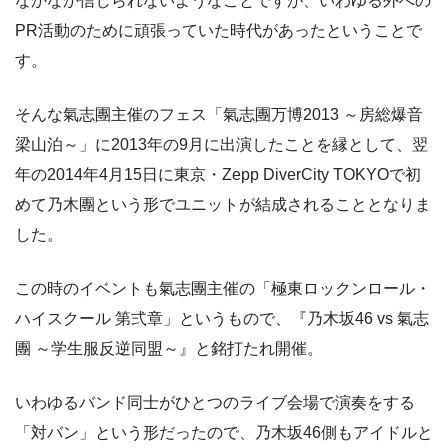
なかなか信じられないようなことですが、いわゆる外への
PR活動のために頑張っていた時代があったということで
す。
そんな氣志團主催のフェス「氣志團万博2013 ～房総爆音
梁山泊～」に2013年の9月に出演したことを縁として、翌
年の2014年4月15日に東京・Zepp DiverCity TOKYOで初
めて乃木團という形でユニットが結成されることとなりま
した。
この時のイベントも氣志團主催の「極東ロックンロール・
ハイスクール 第弍章」というもので、『乃木坂46 vs 氣志
團 ～学生服反逆同盟～』と銘打たれ開催。
いわゆるバンド同士がひとつのライブ会場で演奏をする
「対バン」という形だったので、乃木坂46側もアイドルと