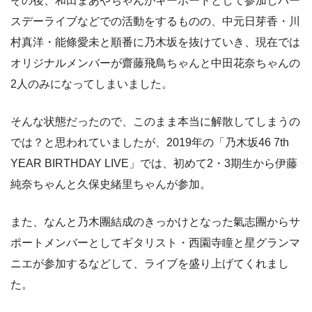
その後、和田まあやちゃんがキーボードとして参加しバー
スデーライブなどでの活動をするものの、中元日芽香・川
村真洋・能條愛未と順番に乃木坂を抜けていき、現在では
オリジナルメンバーが齋藤飛鳥ちゃんと中田花奈ちゃんの
2人のみになってしまいました。
そんな状態だったので、このまま本当に解散してしまうの
では？と思われていましたが、2019年の「乃木坂46 7th
YEAR BIRTHDAY LIVE」では、初めて2・3期生から伊藤
純奈ちゃんと久保史緒里ちゃんが参加。
また、なんと乃木團結成のきっかけとなった氣志團からサ
ポートメンバーとしてギタリスト・西園寺瞳と星グランマ
ニエが参加するなどして、ライブを盛り上げてくれまし
た。