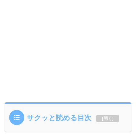
サクッと読める目次
[
開く
]